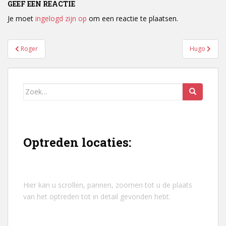
GEEF EEN REACTIE
Je moet
ingelogd zijn op
om een reactie te plaatsen.
Bericht
Roger
Hugo
navigatie
Zoek
naar:
Optreden locaties:
Hier kan u scrollen, pannen, zoomen tot u de plaats
van het optreden tot in detail gevonden hebt.