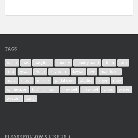
TAGS
banjo
bas
basgitaar
country
country band
drum
foto
fred
gitaar
Hugo
keyboard
keytar
live
mandoline
marc
music
muziek
pedal steel
playlist
roger
rudy
synthesizer
technical rider
tinwheel
tin wheel
video
walter
western
zang
PLEASE FOLLOW & LIKE US :)