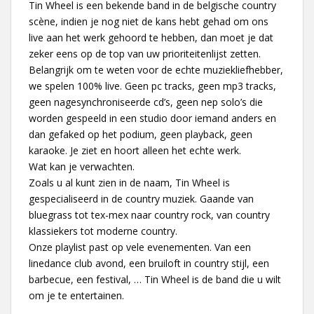
Tin Wheel is een bekende band in de belgische country
scène, indien je nog niet de kans hebt gehad om ons
live aan het werk gehoord te hebben, dan moet je dat
zeker eens op de top van uw prioriteitenlijst zetten.
Belangrijk om te weten voor de echte muziekliefhebber,
we spelen 100% live. Geen pc tracks, geen mp3 tracks,
geen nagesynchroniseerde cd’s, geen nep solo’s die
worden gespeeld in een studio door iemand anders en
dan gefaked op het podium, geen playback, geen
karaoke. Je ziet en hoort alleen het echte werk.
Wat kan je verwachten.
Zoals u al kunt zien in de naam, Tin Wheel is
gespecialiseerd in de country muziek. Gaande van
bluegrass tot tex-mex naar country rock, van country
klassiekers tot moderne country.
Onze playlist past op vele evenementen. Van een
linedance club avond, een bruiloft in country stijl, een
barbecue, een festival, … Tin Wheel is de band die u wilt
om je te entertainen.