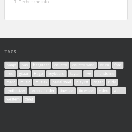
Technische info
TAGS
banjo
bas
basgitaar
country
country band
drum
foto
fred
gitaar
Hugo
keyboard
keytar
live
mandoline
marc
music
muziek
pedal steel
playlist
roger
rudy
synthesizer
technical rider
tinwheel
tin wheel
video
walter
western
zang