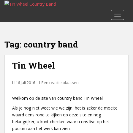
S
k
TOGGLE
i
p
t
o
Tag:
country band
m
a
i
Tin Wheel
n
c
o
16 juli 2016
Een reactie plaatsen
n
t
Welkom op de site van country band Tin Wheel.
e
n
Als je nog niet weet wie we zijn, het is zeker de moeite
t
waard eens rond te kijken op deze site en nog
belangrijker, u kunt checken waar u ons live op het
podium aan het werk kan zien.