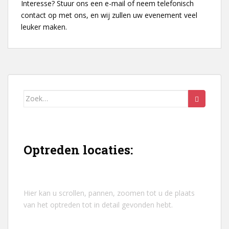
Interesse? Stuur ons een e-mail of neem telefonisch
contact op met ons, en wij zullen uw evenement veel
leuker maken.
Zoek
naar:
Optreden locaties:
Hier kan u scrollen, pannen, zoomen tot u de plaats
van het optreden tot in detail gevonden hebt.