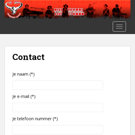
S
k
i
p
TOGGLE
t
o
m
a
Contact
i
n
c
Je naam (*)
o
n
t
Je e-mail (*)
e
n
t
Je telefoon nummer (*)