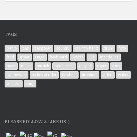
TAGS
banjo
bas
basgitaar
country
country band
drum
foto
fred
gitaar
Hugo
keyboard
keytar
live
mandoline
marc
music
muziek
pedal steel
playlist
roger
rudy
synthesizer
technical rider
tinwheel
tin wheel
video
walter
western
zang
PLEASE FOLLOW & LIKE US :)